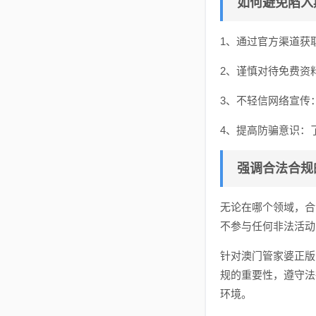
如何避免陷入
1、通过官方渠道获
2、谨慎对待免费资
3、不轻信网络宣传
4、提高防骗意识：
强调合法合规
无论在哪个领域，合
不参与任何非法活动
针对澳门管家婆正版
规的重要性，遵守法
环境。