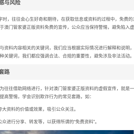
惑与风险
二字时，往往会心生好奇和期待，在获取信息或资料的过程中，免费的
于澳门管家婆正版资料免费的宣传，公众应当保持警惕，避免陷入
与资料内容相关的关键词，我们应当根据实际情况进行解释和说明
种关键词，我们都应强调合法、合规的重要性，避免涉及非法活动
套路
为往往借助网络进行，针对澳门管家婆正版资料的虚假宣传，就是
提高警惕，学会识别欺诈行为的常见套路，如：
夸大资料的价值或效果，吸引公众关注。
公众进行分享、转发等，以获得所谓的“免费资料”。