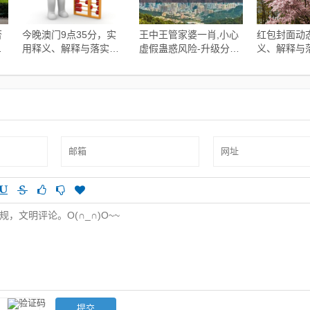
否
今晚澳门9点35分，实
王中王管家婆一肖,小心
红包封面动
危
用释义、解释与落实，
虚假蛊惑风险-升级分
义、解释与
析
拒绝欺骗性承诺
析、专家解析解释与落
假包装计
实