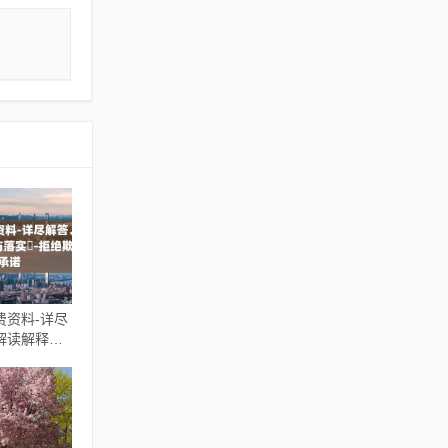
免费资料-详尽
解读解释与
欺骗性承诺