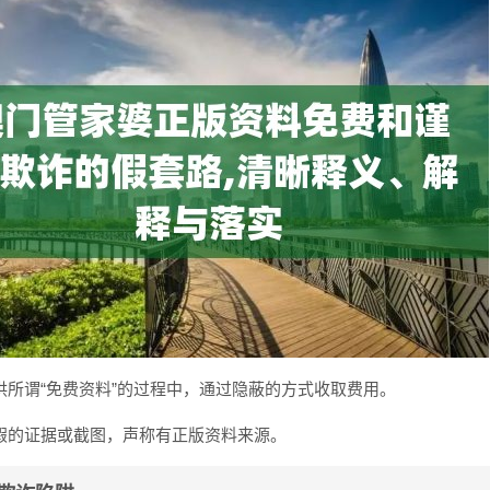
供所谓“免费资料”的过程中，通过隐蔽的方式收取费用。
假的证据或截图，声称有正版资料来源。