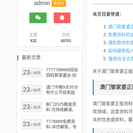
admin
管理员
本文目录导读：
澳门管家婆
免费资料的
文章
浏览
832
60701
谨防欺诈的
如何避免陷
最新文章
强调合法合
7777788888四肖
23
关于澳门管家婆正版
06月
/
四码管家婆@,创
新解读、专家解
析解释与落实,谨
澳门管家婆正
澳门今晚9点35分
23
06月
/
防误导的伎俩
有什么节目和抵
制不实的蛊惑-案
例解答、解释与
澳门管家婆正版资料
新门2025精准资
23
06月
/
落实
料,可持续解读、
戏领域，这类资料可
专家解读解释与
关的信息或资料，都
落实,警惕误导宣
7778888免费资
23
06月
/
传
料-详尽解答、专
家解读解释与落