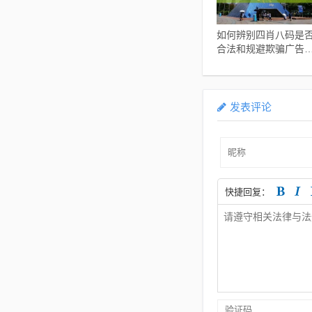
如何辨别四肖八码是
合法和规避欺骗广告
害,成果分析、专家解
解释与落实
发表评论
快捷回复：