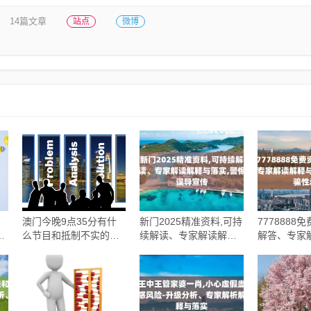
14篇文章
站点
微博
澳门今晚9点35分有什
新门2025精准资料,可持
7778888
专
么节目和抵制不实的蛊
续解读、专家解读解释
解答、专家
防
惑-案例解答、解释与落
与落实,警惕误导宣传
落实​-拒绝
实