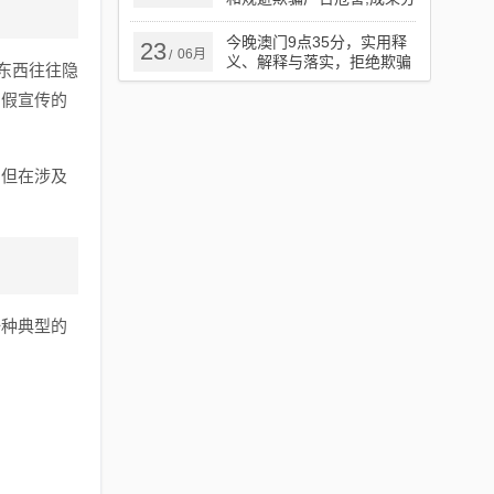
析、专家解析解释与落实
今晚澳门9点35分，实用释
23
06月
/
义、解释与落实，拒绝欺骗
东西往往隐
性承诺
虚假宣传的
，但在涉及
。
一种典型的