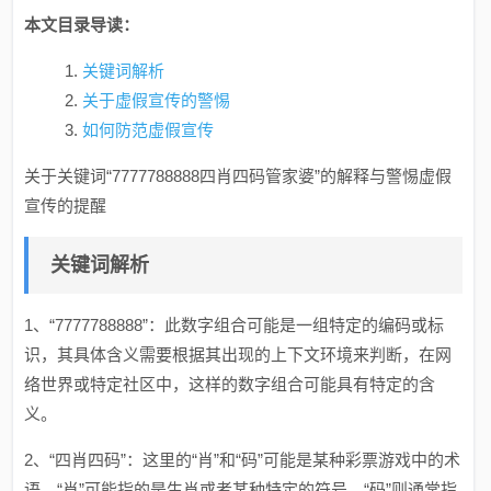
本文目录导读：
关键词解析
关于虚假宣传的警惕
如何防范虚假宣传
关于关键词“7777788888四肖四码管家婆”的解释与警惕虚假
宣传的提醒
关键词解析
1、“7777788888”：此数字组合可能是一组特定的编码或标
识，其具体含义需要根据其出现的上下文环境来判断，在网
络世界或特定社区中，这样的数字组合可能具有特定的含
义。
2、“四肖四码”：这里的“肖”和“码”可能是某种彩票游戏中的术
语。“肖”可能指的是生肖或者某种特定的符号，“码”则通常指