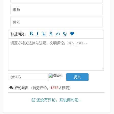
快捷回复：
（暂无评论，
1376
人围观）
评论列表
还没有评论，来说两句吧...