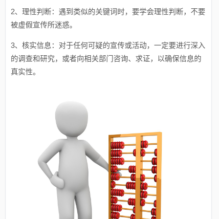
2、理性判断：遇到类似的关键词时，要学会理性判断，不要
被虚假宣传所迷惑。
3、核实信息：对于任何可疑的宣传或活动，一定要进行深入
的调查和研究，或者向相关部门咨询、求证，以确保信息的
真实性。