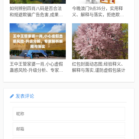
如何辨别四肖八码是否合法
今晚澳门9点35分，实用释
和规避欺骗广告危害,成果分
义、解释与落实，拒绝欺骗
析、专家解析解释与落实
性承诺
王中王管家婆一肖,小心虚假
红包封面动态图,经验释义、
蛊惑风险-升级分析、专家解
解释与落实,谨防虚假包装计
析解释与落实
发表评论