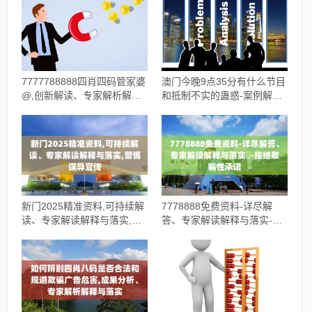
7777788888四肖四码管家婆
澳门今晚9点35分有什么节目
@,创新解读、专家解析解释
和抵制不实的蛊惑-案例解
与落实,谨防误导的伎俩
答、解释与落实
新门2025精准资料,可持续解
7778888免费资料-详尽解
读、专家解读解释与落实,警
答、专家解读解释与落实​-拒
惕误导宣传
绝欺骗性承诺