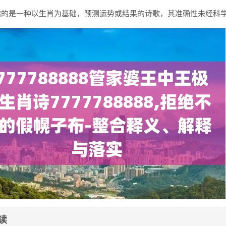
：指的是一种以生肖为基础，预测运势或结果的诗歌，其准确性未经科
读