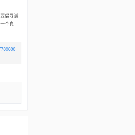
还要倡导诚
建一个真
88888,