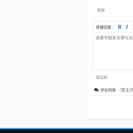
快捷回复：
（暂无
评论列表