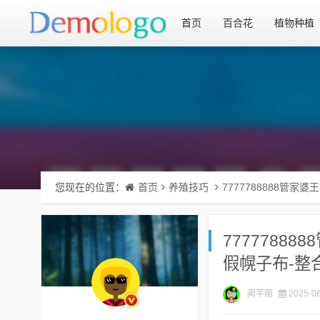
首页
百合花
植物种植
您现在的位置：
首页
养殖技巧
7777788888管家
7777788
假幌子布-整
蔺芊丽
2025-06