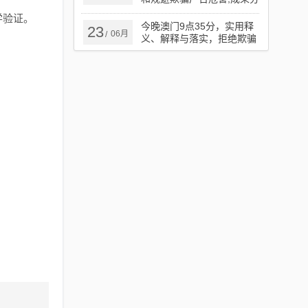
析、专家解析解释与落实
学验证。
今晚澳门9点35分，实用释
23
06月
/
义、解释与落实，拒绝欺骗
性承诺