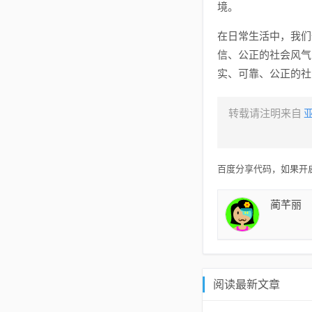
境。
在日常生活中，我们
信、公正的社会风气
实、可靠、公正的社
转载请注明来自
百度分享代码，如果开启
蔺芊丽
阅读最新文章