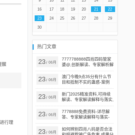
9
10
11
12
13
14
15
16
17
18
19
20
21
22
23
24
25
26
27
28
29
30
热门文章
7777788888四肖四码管家
23
06月
/
提醒
婆@,创新解读、专家解析解
释与落实,谨防误导的伎俩
澳门今晚9点35分有什么节
23
06月
/
目和抵制不实的蛊惑-案例
解答、解释与落实
新门2025精准资料,可持续
23
06月
/
解读、专家解读解释与落实,
警惕误导宣传
7778888免费资料-详尽解
23
06月
/
答、专家解读解释与落实​-
境进行理
拒绝欺骗性承诺
如何辨别四肖八码是否合法
23
06月
/
和规避欺骗广告危害,成果分