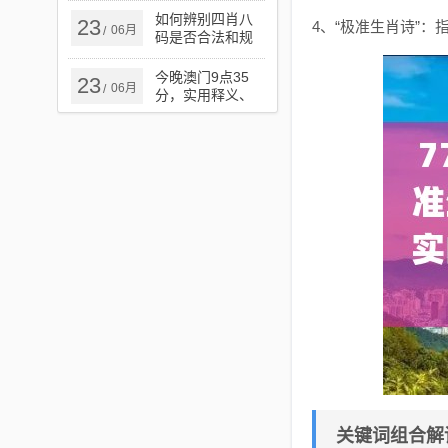
实​-拒绝欺骗性承
如何辨别四肖八
23
4、“极准生肖诗”
06月
/
诺
码是否合法和规
避欺骗广告危害,
成果分析、专家
今晚澳门9点35
23
06月
/
解析解释与落实
分，实用释义、
解释与落实，拒
绝欺骗性承诺
关键词组合解