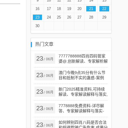
9
10
11
12
13
14
15
16
17
18
19
20
21
22
23
24
25
26
27
28
29
30
热门文章
7777788888四肖四码管家
23
06月
/
婆@,创新解读、专家解析解
释与落实,谨防误导的伎俩
澳门今晚9点35分有什么节
23
06月
/
目和抵制不实的蛊惑-案例
解答、解释与落实
新门2025精准资料,可持续
23
06月
/
解读、专家解读解释与落实,
警惕误导宣传
7778888免费资料-详尽解
23
06月
/
答、专家解读解释与落实​-
拒绝欺骗性承诺
如何辨别四肖八码是否合法
23
06月
/
和规避欺骗广告危害,成果分