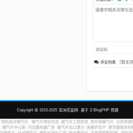
（暂无
评论列表
Copyright
2015-2025
亚洲花盆网
基于
Z-BlogPHP
搭建
铜铝复合暖气片
暖气片商标信息
暖气片工程供货
靠外墙暖气片
冷风渗透
暖气片中心距
河北散热器厂家
暖气片出口潜力
采暖炉生产
豪华雅致系列
装暖气片
柱式暖气片
暖气片源头厂家
衡水暖气片
高层建筑散热器
钢铝