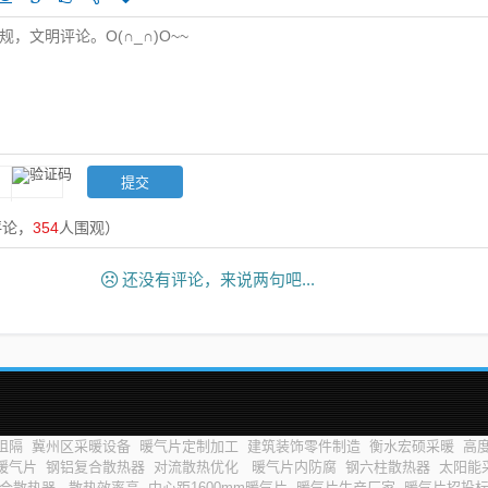
评论，
354
人围观）
还没有评论，来说两句吧...
阻隔
冀州区采暖设备
暖气片定制加工
建筑装饰零件制造
衡水宏硕采暖
高度
暖气片
钢铝复合散热器
对流散热优化
暖气片内防腐
钢六柱散热器
太阳能
复合散热器
散热效率高
中心距1600mm暖气片
暖气片生产厂家
暖气片招投