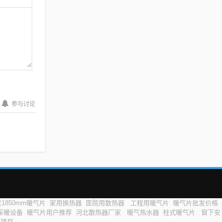
参与讨论
1850mm暖气片
家用换热器
医院用散热器
工程用暖气片
暖气片批发价格
采暖设备
暖气片用户推荐
河北散热器厂家
暖气热水器
柱式暖气片
窗下安
标项目