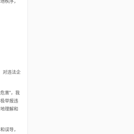
市场秩序，
，对违法企
危害”，我
积极举报违
好地理解和
骗和误导，