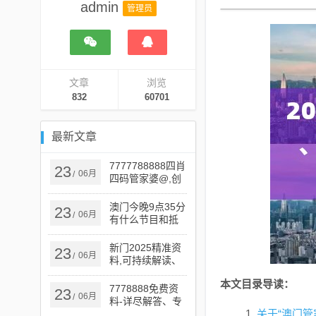
admin
管理员
文章
浏览
832
60701
最新文章
7777788888四肖
23
06月
/
四码管家婆@,创
新解读、专家解
析解释与落实,谨
澳门今晚9点35分
23
06月
/
防误导的伎俩
有什么节目和抵
制不实的蛊惑-案
例解答、解释与
新门2025精准资
23
06月
/
落实
料,可持续解读、
专家解读解释与
本文目录导读：
落实,警惕误导宣
7778888免费资
23
06月
/
传
料-详尽解答、专
关于“澳门管
家解读解释与落