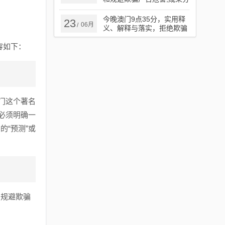
析、专家解析解释与落实
今晚澳门9点35分，实用释
23
06月
/
义、解释与落实，拒绝欺骗
性承诺
容如下：
门这个著名
必须明确一
“预测”或
了规避欺骗