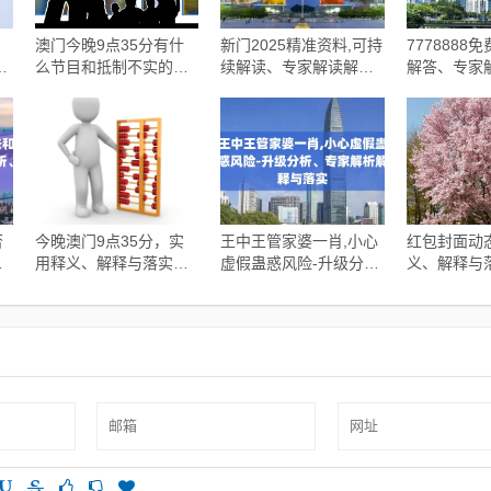
澳门今晚9点35分有什
新门2025精准资料,可持
7778888
专
么节目和抵制不实的蛊
续解读、专家解读解释
解答、专家
防
惑-案例解答、解释与落
与落实,警惕误导宣传
落实​-拒绝
实
否
今晚澳门9点35分，实
王中王管家婆一肖,小心
红包封面动
危
用释义、解释与落实，
虚假蛊惑风险-升级分
义、解释与
析
拒绝欺骗性承诺
析、专家解析解释与落
假包装计
实