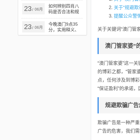
实​-拒绝欺骗性承
如何辨别四肖八
23
关于“规避
06月
/
诺
码是否合法和规
提醒公众警
避欺骗广告危害,
成果分析、专家
今晚澳门9点35
23
06月
/
解析解释与落实
关于关键词“澳门管
分，实用释义、
解释与落实，拒
绝欺骗性承诺
澳门管家婆”
“澳门管家婆”这一
的博彩之都，“管家
点，任何涉及到博彩
“保证盈利”的承诺
规避欺骗广告
欺骗广告是一种严重
广告的危害，我们需