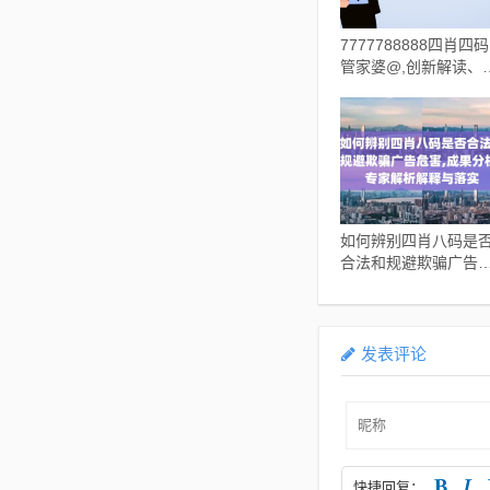
7777788888四肖四码
管家婆@,创新解读、
家解析解释与落实,谨
误导的伎俩
如何辨别四肖八码是
合法和规避欺骗广告
害,成果分析、专家解
解释与落实
发表评论
快捷回复：