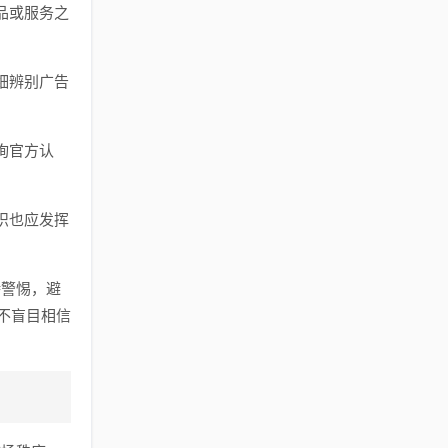
品或服务之
细辨别广告
询官方认
织也应发挥
持警惕，避
不盲目相信