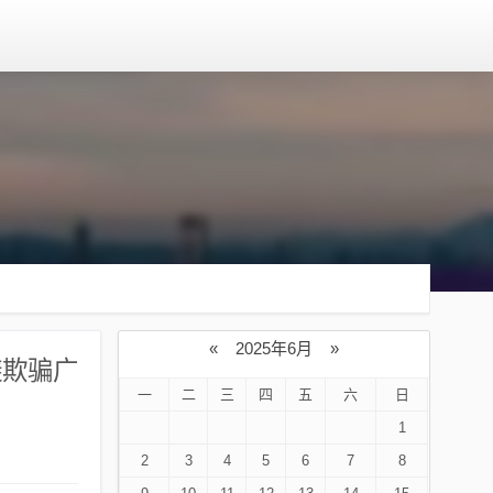
«
2025年6月
»
避欺骗广
一
二
三
四
五
六
日
1
2
3
4
5
6
7
8