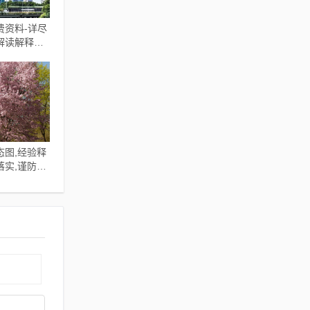
免费资料-详尽
解读解释与
欺骗性承诺
态图,经验释
落实,谨防虚