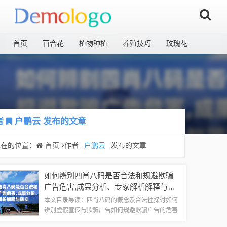
首页
百合花
植物种植
养殖技巧
玫瑰花
者
户鹏云
发布的文章
现在的位置：
首页
作者
户鹏云
发布的文章
如何辨别四肖八码是否合法和规避欺骗
广告危害,成果分析、专家解析解释与落
实
本文目录导读：四肖八码的概念及合法性探讨如何
辨别虚假宣传与欺骗广告如何规避欺骗广告的危害
附加说明与提醒关于如何辨别四肖八码是否合法及