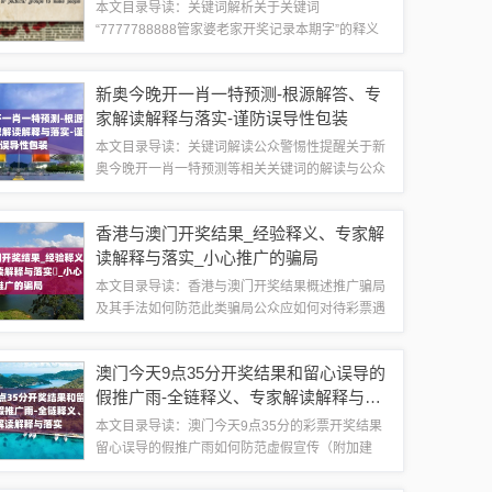
解读解释与落实
本文目录导读：关键词解析关于关键词
“7777788888管家婆老家开奖记录本期字”的释义
与警惕虚假宣传的文章关键词解析1、
7777788888：可能是一个特定的数字组合，在网
新奥今晚开一肖一特预测-根源解答、专
络时代，这样的数字组合常常与各种信息关联，...
家解读解释与落实-谨防误导性包装
本文目录导读：关键词解读公众警惕性提醒关于新
奥今晚开一肖一特预测等相关关键词的解读与公众
警惕性提醒关键词解读1、新奥：通常指的是某一
特定领域或公司的新动态或新活动，在此文中，可
香港与澳门开奖结果_经验释义、专家解
能与某种预测或宣传有关。2、今晚开：指的...
读解释与落实​_小心推广的骗局
本文目录导读：香港与澳门开奖结果概述推广骗局
及其手法如何防范此类骗局公众应如何对待彩票遇
到类似骗局应如何处理关于香港与澳门开奖结果及
推广骗局警惕的说明香港与澳门开奖结果概述香港
澳门今天9点35分开奖结果和留心误导的
与澳门作为中国的特别行政区，其彩票开奖活...
假推广雨-全链释义、专家解读解释与落
实
本文目录导读：澳门今天9点35分的彩票开奖结果
留心误导的假推广雨如何防范虚假宣传（附加建
议）关于澳门彩票开奖结果及相关虚假宣传的警示