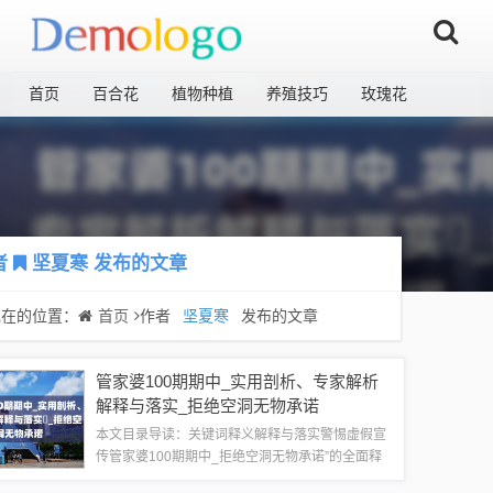
首页
百合花
植物种植
养殖技巧
玫瑰花
者
坚夏寒
发布的文章
现在的位置：
首页
作者
坚夏寒
发布的文章
管家婆100期期中_实用剖析、专家解析
解释与落实​_拒绝空洞无物承诺
本文目录导读：关键词释义解释与落实警惕虚假宣
传管家婆100期期中_拒绝空洞无物承诺”的全面释
义、解释与落实我们注意到社会上出现了一些关于