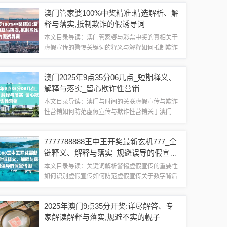
此为大家全面释义、解释并落实这些关键词的真正
澳门管家婆100%中奖精准:精选解析、解
含义，本文旨在让大家了解真实情况，拒绝...
释与落实,抵制欺诈的假诱导词
本文目录导读：澳门管家婆与彩票中奖的真相关于
虚假宣传的警惕关键词的释义与解释如何抵制欺诈
的假诱导词落实防范措施关于澳门管家婆100%中
奖精准等关键词的释义、解释与落实，以及公众对
澳门2025年9点35分06几点_短期释义、
虚假宣传的警惕澳门管家婆与彩票中奖的真...
解释与落实_留心欺诈性营销
本文目录导读：澳门与时间的关联虚假宣传与欺诈
性营销如何防范虚假宣传与欺诈性营销关于澳门
2025年9点35分06几点的讨论及其相关话题的警惕
性声明澳门与时间的关联我们需要明确一点，澳门
7777788888王中王开奖最新玄机777_全
作为一个独立的地域实体，与时间并没...
链释义、解释与落实_规避误导的假宣传
困
本文目录导读：关键词解析警惕虚假宣传的重要性
如何识别虚假宣传如何防范虚假宣传关于数字背后
的真相关于警惕虚假宣传与理解数字背后的真相的
文章尊敬的读者朋友们：大家好！我们聚焦于关键
2025年澳门9点35分开奖:详尽解答、专
词：“7777788888王中王开奖最新...
家解读解释与落实,规避不实的幌子