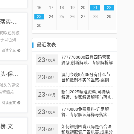
16
17
18
19
20
21
22
23
24
25
26
27
28
29
航拍以色列被炸CBD区-创新解读、专家解析解释与落实-警惕误导的假宣传
30
下的以色列被
关于以色列某
最近发表
...
阅读全文
7777788888四肖四码管家
23
06月
/
婆@,创新解读、专家解析解
释与落实,谨防误导的伎俩
W7777788888C管家婆老家开奖记录,规避迷惑性噱头-保障分析、解释与落实
澳门今晚9点35分有什么节
23
06月
/
目和抵制不实的蛊惑-案例
噱头的建议
解答、解释与落实
新门2025精准资料,可持续
释与警惕关键
23
06月
/
解读、专家解读解释与落实,
警惕误导宣传
阅读全文
7778888免费资料-详尽解
23
06月
/
答、专家解读解释与落实​-
拒绝欺骗性承诺
香港资料大全正版资料2024年免费,抵制徒有虚名标榜-文化解答、专家解析解释与落实​
如何辨别四肖八码是否合法
23
06月
/
和规避欺骗广告危害,成果分