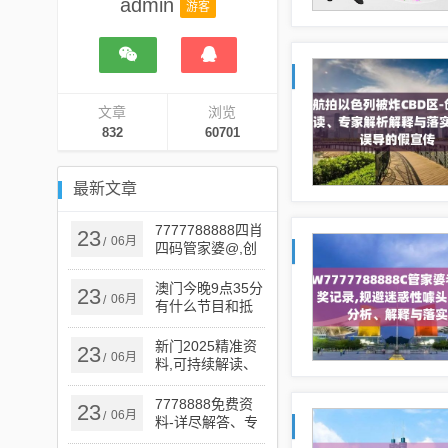
admin
游客
文章
浏览
832
60701
最新文章
7777788888四肖
23
06月
/
四码管家婆@,创
新解读、专家解
析解释与落实,谨
澳门今晚9点35分
23
06月
/
防误导的伎俩
有什么节目和抵
制不实的蛊惑-案
例解答、解释与
新门2025精准资
23
06月
/
落实
料,可持续解读、
专家解读解释与
落实,警惕误导宣
7778888免费资
23
06月
/
传
料-详尽解答、专
家解读解释与落