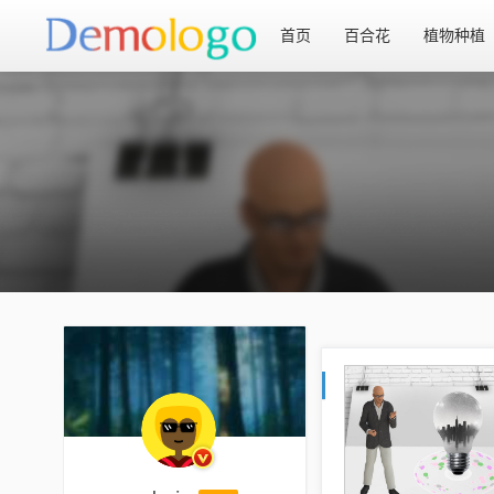
首页
百合花
植物种植