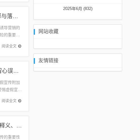
2025年6月 (832)
20巧5年新澳门开奖结果，详细解答、专家解析解释与落实，警惕诱导营销风险
诱导营销的
网站收藏
险的重要提
及相关风
阅读全文
友情链接
2025全年免费资料大全一,预案解答、解释与落实,留心误导的烟雾弹
假宣传附加
警惕虚假宣传
.
阅读全文
新门内部资料免费查询和留心误导的假宣传单-历史释义、解释与落实
传的重要性