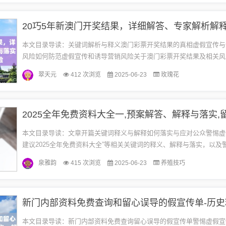
本文目录导读：关键词解析与释义澳门彩票开奖结果的真相虚假宣传与
风险如何防范虚假宣传和诱导营销风险关于澳门彩票开奖结果及相关风
醒尊敬的读者朋友们：大家好！今天我们将聚焦于澳门彩票的开奖结果
翠天元
412 次浏览
2025-06-23
玫瑰花
险...
本文目录导读：文章开篇关键词释义与解释如何落实与应对公众警惕虚
建议2025全年免费资料大全”等相关关键词的释义、解释与落实，以及
的提醒文章开篇我们可能经常听到或看到一些与“2025全年免费资料大..
泉雅韵
415 次浏览
2025-06-23
养殖技巧
本文目录导读：新门内部资料免费查询留心误导的假宣传单警惕虚假宣