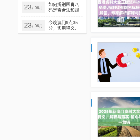
实​-拒绝欺骗性承
如何辨别四肖八
23
06月
/
诺
码是否合法和规
避欺骗广告危害,
成果分析、专家
今晚澳门9点35
23
06月
/
解析解释与落实
分，实用释义、
解释与落实，拒
绝欺骗性承诺