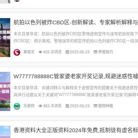
本文目录导读：航拍以色列被炸CBD区警惕虚假宣传与误导航拍视角
炸CBD区：揭示真相，警惕误导的假宣传航拍以色列被炸CBD区一段
被炸CBD区的航拍视频在网络上广泛传播，该视频以独特的视角展现了这
第丽文
403 次浏览
2025-06-23
养殖技巧
本文目录导读：关键词释义与解释关于虚假宣传的提醒关于规避迷惑性
具体行动建议关于关键词“W7777788888C管家婆老家开奖记录”的解
词释义与解释1、W7777788888C：这可能是一个特定的...
乐景同
483 次浏览
2025-06-23
植物种植