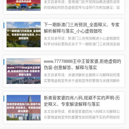
本文目录导读：香港澳门彩开奖网站概述谨防误导
的伎俩如何防范虚假宣传与误导行为附加建议：如
何健康参与彩票投注？追加词的解析与公众警示香
港澳门彩开奖网站概述随着互联网技术的发展，越
下一期新澳门三肖预测_全面释义、专家
来越多的人开始关注彩票行业，香港和澳门的...
解析解释与落实_小心虚假鼓吹
本文目录导读：新澳门三肖预测概述小心虚假鼓吹
科学对待彩票购买关于下一期新澳门三肖预测及相
关虚假宣传警惕新澳门三肖预测概述新澳门三肖预
测是一种彩票预测方式，基于历史数据和特定算法
www.77778888王中王管家婆,拒绝虚假的
对下期彩票的生肖进行预测，彩票本质上是一...
伪装-创意解答、解释与落实
本文目录导读：关键词解析全面释义与解释如何落
实警惕虚假宣传关于虚假宣传的警惕与关键词解析
关键词解析1、www.77778888：这是一个网址，
可能是某个网站或平台的域名，在互联网时代，网
新奥管家婆四肖八码,规避不实的声明-历
址是我们访问网站的重要通道，公...
史释义、专家解读解释与落实​
本文目录导读：新奥管家婆四肖八码释义与解释公
众警惕虚假宣传的重要性如何规避不实的声明如何
正确看待彩票预测案例分析关于新奥管家婆四肖八